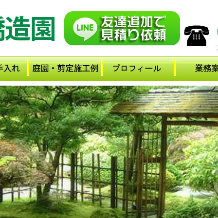
メ
イ
ン
コ
ン
テ
ン
ツ
に
移
動