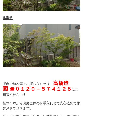
2月 2023 (1)
1月 2023 (1)
作業後
12月 2022 (1)
11月 2022 (1)
10月 2022 (1)
9月 2022 (1)
8月 2022 (1)
7月 2022 (1)
6月 2022 (1)
高橋造
堺市で植木屋をお探しならぜひ
5月 2022 (1)
園 ☎０１２０－５７４１２８
にご
4月 2022 (1)
相談ください！
植木１本からお庭全体のお手入れまで真心込めて作
3月 2022 (1)
業させて頂きます。
2月 2022 (1)