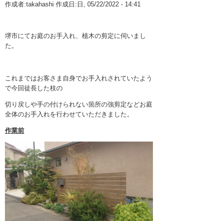
作成者:
takahashi
作成日:日, 05/22/2022 - 14:41
10月 2025 (1)
業務案内
堺市にてお庭のお手入れ、植木の剪定に伺いまし
9月 2025 (1)
植木・造園Q&A
た。
8月 2025 (1)
室内庭園
5月 2025 (1)
これまではお客さま自身でお手入れされていたよう
で今回徒長した枝の
3月 2025 (1)
切り戻しや手の付けられない箇所の強剪定などお庭
1月 2025 (1)
全体のお手入れを行わせていただきました。
12月 2024 (1)
作業前
11月 2024 (1)
10月 2024 (1)
9月 2024 (1)
8月 2024 (1)
6月 2024 (1)