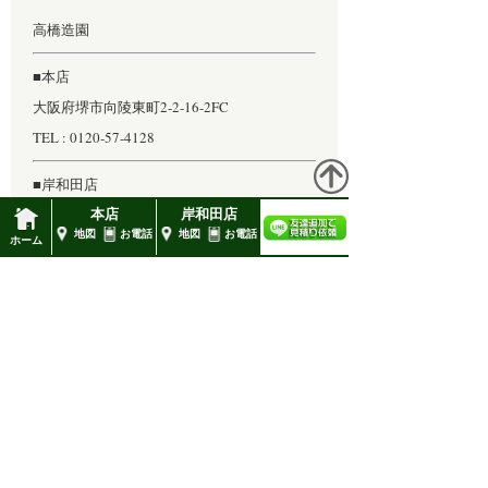
2月 2023 (1)
高橋造園
1月 2023 (1)
■本店
12月 2022 (1)
大阪府堺市向陵東町2-2-16-2FC
11月 2022 (1)
TEL : 0120-57-4128
10月 2022 (1)
■岸和田店
9月 2022 (1)
岸和田市包近町366
本店
岸和田店
地図
お電話
地図
お電話
8月 2022 (1)
ホーム
TEL 072 444 4128
FAX 072 444 4126
7月 2022 (1)
6月 2022 (1)
造園工事全般
外構工事
5月 2022 (1)
年間メンテナンス
4月 2022 (1)
3月 2022 (1)
2月 2022 (1)
お庭づくり