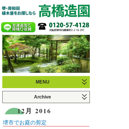
MENU
お庭づくり
Archive
植木のお手入れ
6月 2026 (1)
12月 2016
庭園・剪定施工例
3月 2026 (1)
堺市でお庭の剪定
プロフィール
12月 2025 (1)